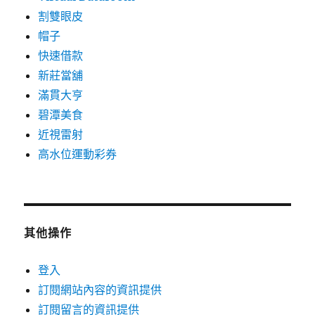
割雙眼皮
帽子
快速借款
新莊當舖
滿貫大亨
碧潭美食
近視雷射
高水位運動彩券
其他操作
登入
訂閱網站內容的資訊提供
訂閱留言的資訊提供