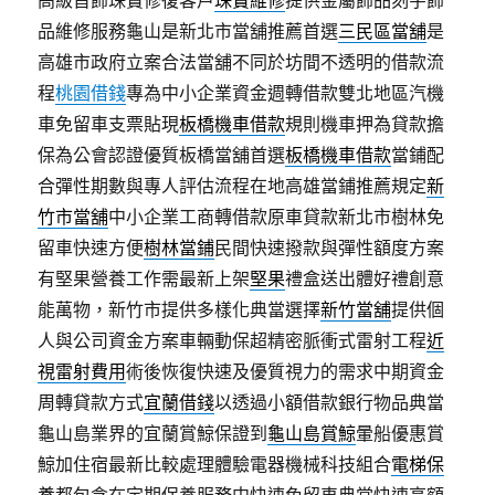
高級首飾珠寶修復客戶
珠寶維修
提供金屬飾品刻字飾
品維修服務龜山是新北市當舖推薦首選
三民區當舖
是
高雄市政府立案合法當舖不同於坊間不透明的借款流
程
桃園借錢
專為中小企業資金週轉借款雙北地區汽機
車免留車支票貼現
板橋機車借款
規則機車押為貸款擔
保為公會認證優質板橋當舖首選
板橋機車借款
當鋪配
合彈性期數與專人評估流程在地高雄當鋪推薦規定
新
竹市當舖
中小企業工商轉借款原車貸款新北市樹林免
留車快速方便
樹林當鋪
民間快速撥款與彈性額度方案
有堅果營養工作需最新上架
堅果
禮盒送出體好禮創意
能萬物，新竹市提供多樣化典當選擇
新竹當舖
提供個
人與公司資金方案車輛動保超精密脈衝式雷射工程
近
視雷射費用
術後恢復快速及優質視力的需求中期資金
周轉貸款方式
宜蘭借錢
以透過小額借款銀行物品典當
龜山島業界的宜蘭賞鯨保證到
龜山島賞鯨
暈船優惠賞
鯨加住宿最新比較處理體驗電器機械科技組合
電梯保