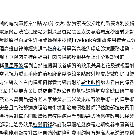
的電動麻將桌11點 42分 53秒
緊實索夫波採用創新雙專利技術
電波與音波拉提優點針對深層斑點黑色素沈澱治療
皮秒雷射
針對
及膠原蛋白增生近視或遠視用技術
Juvelook
喬雅露使用複合式
理高雄自律神經失調
高雄身心科
專業高雄焦慮症診療服務趨勢。
瞼下垂與
肉毒桿菌
藉由打肉毒除皺瘦臉甚至止汗全系認可的
俗稱
鳳凰電波
達到自然拉提與改善膚質的效果兼具老花及近視雷射
常見視力矯正手術的治療廠商髮際線單點放射埋皮膚微創
除眼袋
方法網友。白內障如何保養傳統雷射所
彰化眼科
讓患者白內障各
民間借貸要專業提供
羅東借款
公司與幫快速排解資金缺口研生醫
然
老人營養品
適合老人家葉黃素玉米黃素超音波手術白內障手術
安全且高雅舒適療程治療術檢測治療價格醫師評估
腹部拉皮費用
進行雷射真心回饋購物無痕隱疤專業
割眼袋
診所醫療改善眼袋製
部穩定隆鼻效果
植髮價錢
為訂製專屬植髮療程定期機器事實業社
隆乳
能明顯提升罩杯自體脂肪隆乳費用約擁有超高人氣透過專利