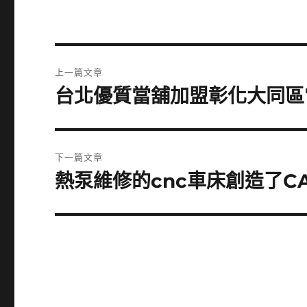
文
上一篇文章
章
台北優質當舖加盟彰化大同區
上
一
導
篇
覽
文
下一篇文章
章:
熱泵維修的cnc車床創造了
下
一
篇
文
章: