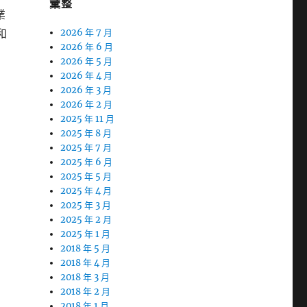
彙整
業
和
2026 年 7 月
2026 年 6 月
2026 年 5 月
2026 年 4 月
2026 年 3 月
2026 年 2 月
2025 年 11 月
2025 年 8 月
2025 年 7 月
2025 年 6 月
2025 年 5 月
2025 年 4 月
2025 年 3 月
2025 年 2 月
2025 年 1 月
2018 年 5 月
2018 年 4 月
2018 年 3 月
2018 年 2 月
2018 年 1 月