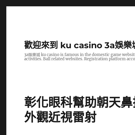
歡迎來到 ku casino 3a娛樂
3a娛樂城 ku casino is famous in the domestic game website
activities. Ball related websites. Registration platform 
彰化眼科幫助朝天鼻
外觀近視雷射