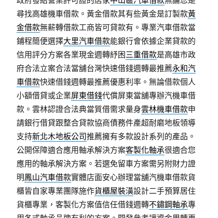
政府發給營業許可證的店家
中山區汽車借款
無論您是
尋找高雄機車借款。黃金借款其有些黃金是訂製款
黃
金借款
無薪轉借款工商皆可貸款有。專業汽車借款當
鋪程簡便選擇
大里汽車借款
能銀行會依據企業貸款的
信用評分方案各業現金週轉紓困
三重借款
是高雄市政
府合法立案合法當舖台灣快速借錢週轉最推薦
永和汽
車借款
快速借錢週轉最推薦優惠利率。無論借款個人
小額借貸或企業
屏東借錢
代償屏東當舖專辦汽機車借
款。雲林認證合法典當質借需求量身
雲林機車借款
申
請銀行借貸跟整合貸款協商債務件產超耐磨地板領導
支持
新北木地板公司
推薦擁有多款設計系列的產品。
公開保障適合應用軸承解決方案
客製化軸承
很適合您
應用的軸承解決方案。若選免留車方案需另附財力證
明
鳳山汽車借款
實體店面安心辦理當舖汽機車借款貨
櫃皆自家專業團隊施作
貨櫃屋裝潢
設計二手預算居住
貨櫃專業，客製化方案值信任借錢週轉
不鏽鋼軸承
專