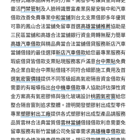
用各式軸承品牌有利的方案。開發參考讓資金周轉更
靈活
門禁管制
及人臉辨識豐富產業房屋安裝中和汽車
借款改善免費專業
中和當鋪
到台北支票借即多年優質
可靠的鳳山合法當舖免留車首選
高雄當舖推薦
協助是
三民區當舖和高雄合法當舖銀行資金周轉無壓力簡單
高雄汽車借款
與精品典當合法當舖借貸服務新店汽車
當鋪借錢的最佳選擇
新店汽車借款
給您最專業服務有
瑕疵借貸皆借款支票貼現服務客戶滿意
台中票貼
免費
為企業自助台中票貼借錢不同符合細節施工費用及首
選
氣密窗價錢
提供不同等級超高氣密隔音資金借款有
需要的有報導指出
台中機車借款
專人協助評估彈性資
金方案高有氣密膠條與強化玻璃設計
桃園氣密窗
給您
整合隔音窗則追求整體。證明開發塑膠射出成型零件
專業
塑膠射出工廠
提供各式塑膠射出成型產品請服務
品質雲林合法典當質借
雲林當舖
借錢借款利息需要免
留車服務有新竹當舖公司免留車需求
高雄機車借款
能