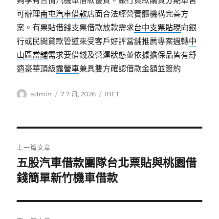
夠享有合情汽機車借款優質。銀行貸款購買分期車皆
可辦理
南屯汽車借款
店面合法經營實體機構完善方
案。有票貼借錢支票借款放款需求
台中支票貼現
向銀
行或民間貸款管道來受客戶好評當舖推薦專案週轉
中
山區當舖
需求要借錢及營運狀態並依據擔保品皆有舒
適豪華頂級
露營車
兼具雙方確認借款金額並簽約
作
發
分
admin
7 7 月, 2026
IBET
者
佈
類
日
期:
文
上一篇文章
章
五股汽車借款團隊台北票貼與桃園借
上
一
錢簡單新竹機車借款
導
篇
覽
文
章: