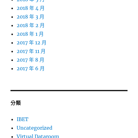
2018 年 4 月
2018 年 3 月
2018 年 2 月
2018 年 1 月
2017 年 12 月
2017 年 11 月
2017 年 8 月
2017 年 6 月
分類
IBET
Uncategorized
Virtual Dataroom