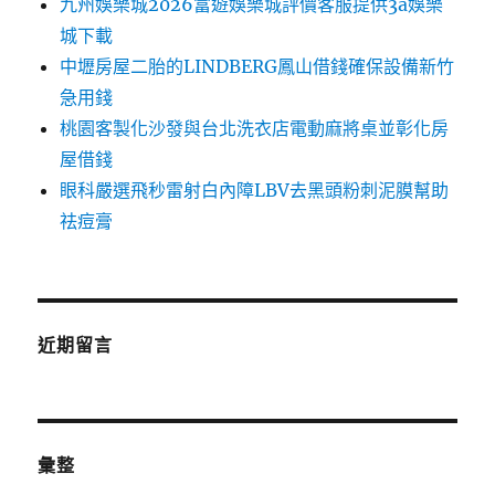
九州娛樂城2026富遊娛樂城評價客服提供3a娛樂
城下載
中壢房屋二胎的LINDBERG鳳山借錢確保設備新竹
急用錢
桃園客製化沙發與台北洗衣店電動麻將桌並彰化房
屋借錢
眼科嚴選飛秒雷射白內障LBV去黑頭粉刺泥膜幫助
祛痘膏
近期留言
彙整