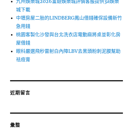
九州娛樂城2026富遊娛樂城評價客服提供3a娛樂
城下載
中壢房屋二胎的LINDBERG鳳山借錢確保設備新竹
急用錢
桃園客製化沙發與台北洗衣店電動麻將桌並彰化房
屋借錢
眼科嚴選飛秒雷射白內障LBV去黑頭粉刺泥膜幫助
祛痘膏
近期留言
彙整