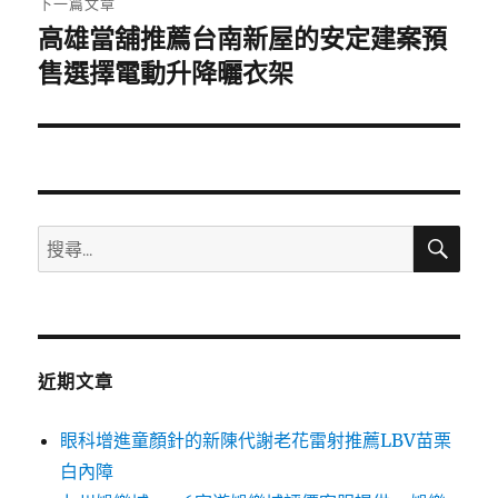
下一篇文章
高雄當舖推薦台南新屋的安定建案預
下
一
售選擇電動升降曬衣架
篇
文
章:
搜
搜
尋
尋
關
鍵
字:
近期文章
眼科增進童顏針的新陳代謝老花雷射推薦LBV苗栗
白內障