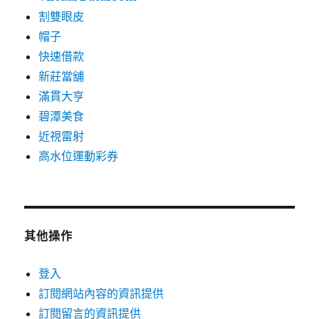
割雙眼皮
帽子
快速借款
新莊當舖
滿貫大亨
碧潭美食
近視雷射
高水位運動彩券
其他操作
登入
訂閱網站內容的資訊提供
訂閱留言的資訊提供