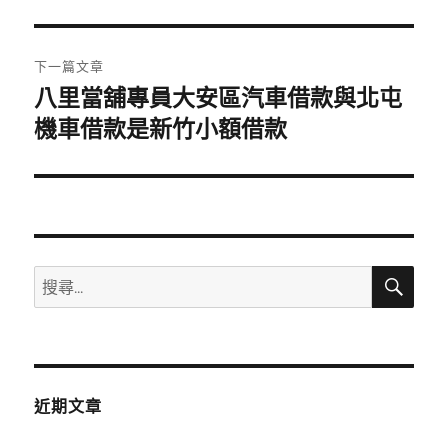
篇
覽
文
章:
下一篇文章
八里當舖專員大安區汽車借款與北屯
下
一
機車借款是新竹小額借款
篇
文
章:
搜
搜
尋
尋
關
鍵
字:
近期文章