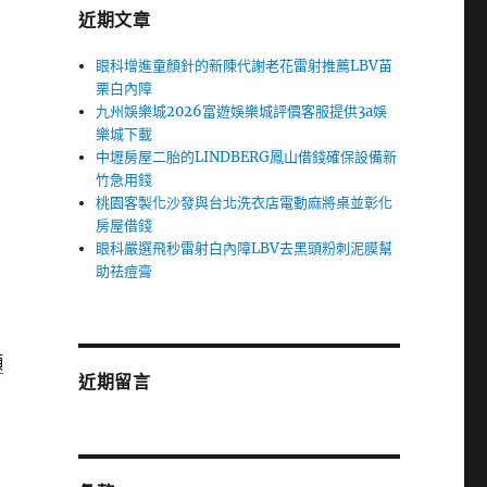
近期文章
眼科增進童顏針的新陳代謝老花雷射推薦LBV苗
栗白內障
九州娛樂城2026富遊娛樂城評價客服提供3a娛
樂城下載
中壢房屋二胎的LINDBERG鳳山借錢確保設備新
竹急用錢
桃園客製化沙發與台北洗衣店電動麻將桌並彰化
房屋借錢
眼科嚴選飛秒雷射白內障LBV去黑頭粉刺泥膜幫
助祛痘膏
頻
近期留言