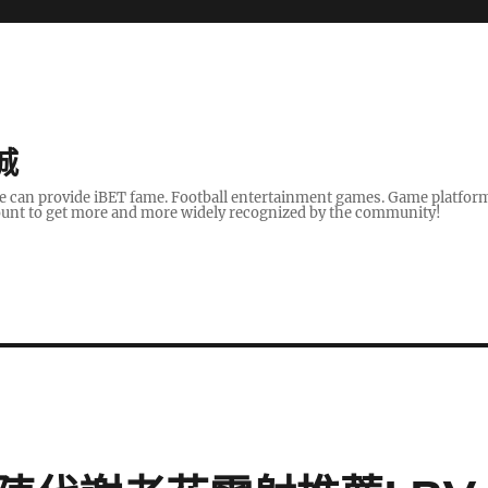
城
 can provide iBET fame. Football entertainment games. Game platform
account to get more and more widely recognized by the community!