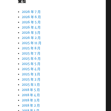
彙整
2026 年 7 月
2026 年 6 月
2026 年 5 月
2026 年 4 月
2026 年 3 月
2026 年 2 月
2025 年 11 月
2025 年 8 月
2025 年 7 月
2025 年 6 月
2025 年 5 月
2025 年 4 月
2025 年 3 月
2025 年 2 月
2025 年 1 月
2018 年 5 月
2018 年 4 月
2018 年 3 月
2018 年 2 月
2018 年 1 月