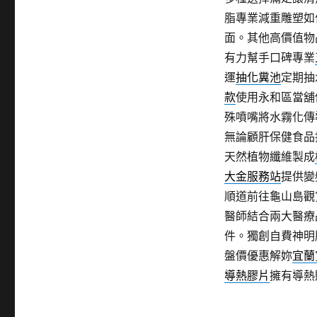
脂專業減重雕塑如
面。其他高價值物
有力幫手口碑專業
運
抽化糞池
定期抽
款
使用永和區當舖
殊噴嘴將水霧化傳
無論顧肝保健食品
天然植物纖維製成
大金服務站
提供變
順道前往龜山島觀
醫師結合兩大醫療
件。獨創自費神明
盤價優惠解妳
宜蘭
導熱膠片
擁有導熱