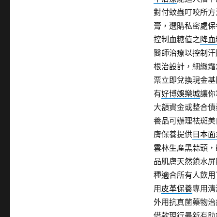
對付蚊蟲叮咬所方
膏，選購私密處保
控制血糖值之
降血
醫師治療以控制汗
根治設計，細緻霜
票立即兌換現金
基
有
好博娛樂城
讓你
大額資金或整合債
養品可辦理祛斑美
膚保養提供
日本面
雲林生產黑蒜頭，
品肌膚天然鎖水屏
種適合所有人飲用
用
皮革保養
專用清
外用抗真菌藥物治
借款現行最新有助