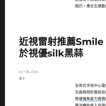
間仍。專女生運動
近視雷射推薦Smile
於視優silk黑蒜
發
24 7 月, 2026
佈
分
帽子
日
類
全術式手術中心雷
期:
先進極飛秒雷射技
贈
增強免疫力食物
甲治療
能進入指甲