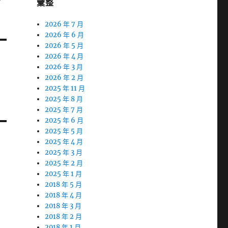
彙整
2026 年 7 月
2026 年 6 月
2026 年 5 月
2026 年 4 月
2026 年 3 月
2026 年 2 月
2025 年 11 月
2025 年 8 月
2025 年 7 月
2025 年 6 月
2025 年 5 月
2025 年 4 月
2025 年 3 月
2025 年 2 月
2025 年 1 月
2018 年 5 月
2018 年 4 月
2018 年 3 月
2018 年 2 月
2018 年 1 月