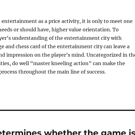
 entertainment as a price activity, it is only to meet one
 needs or should have, higher value orientation. To
yer’s understanding of the entertainment city with
ge and chess card of the entertainment city can leave a
nd impression on the player’s mind. Uncategorized in th
ties, do well “master kneeling action” can make the
process throughout the main line of success.
determines whether the game i