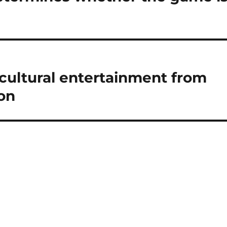
 cultural entertainment from
ion