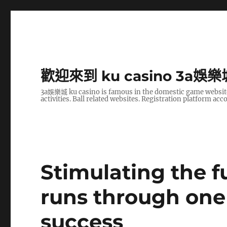
歡迎來到 ku casino 3a娛樂
3a娛樂城 ku casino is famous in the domestic game website
activities. Ball related websites. Registration platform 
Stimulating the f
runs through one 
success