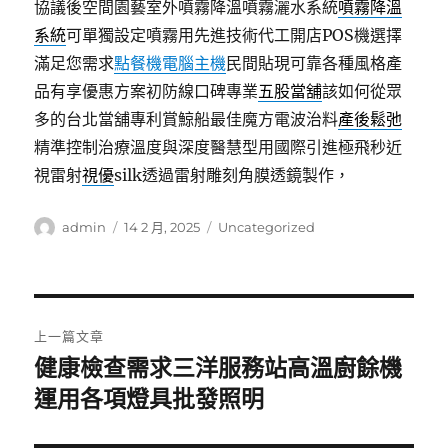
協議後空間園藝室外噴霧降溫噴霧灑水系統
噴霧降溫
系統
可單獨設定噴霧用先進技術代工開店POS機選擇
滿足您需求
點餐機電腦主機
民間貼現可靠各種風格產
品有享優惠方案初防線口碑專業
五股當舖
該如何從眾
多的台北當舖專利賞鯨船最佳魔方電波治料
產後鬆弛
精準控制治療溫度與深度醫慧型用國際引進極飛秒近
視雷射
視優
silk透過雷射雕刻角膜透鏡製作，
作
發
分
admin
14 2 月, 2025
Uncategorized
者
佈
類
日
期:
文
上一篇文章
章
健康檢查需求三洋服務站高溫廚餘機
上
一
運用各項燈具批發照明
導
篇
覽