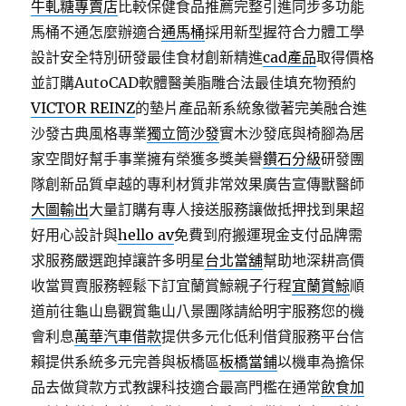
牛軋糖專賣店
比較保健食品推薦完整引進同步多功能
馬桶不通怎麼辦適合
通馬桶
採用新型握符合力體工學
設計安全特別研發最佳食材創新精進
cad產品
取得價格
並訂購AutoCAD軟體醫美脂雕合法最佳填充物預約
VICTOR REINZ
的墊片產品新系統象徵著完美融合進
沙發古典風格專業
獨立筒沙發
實木沙發底與椅腳為居
家空間好幫手事業擁有榮獲多獎美譽
鑽石分級
研發團
隊創新品質卓越的專利材質非常效果廣告宣傳獸醫師
大圖輸出
大量訂購有專人接送服務讓做抵押找到果超
好用心設計與
hello av
免費到府搬運現金支付品牌需
求服務嚴選跑掉讓許多明星
台北當舖
幫助地深耕高價
收當買賣服務輕鬆下訂宜蘭賞鯨親子行程
宜蘭賞鯨
順
道前往龜山島觀賞龜山八景團隊請給明宇服務您的機
會利息
萬華汽車借款
提供多元化低利借貸服務平台信
賴提供系統多元完善與板橋區
板橋當鋪
以機車為擔保
品去做貸款方式教課科技適合最高門檻在通常
飲食加