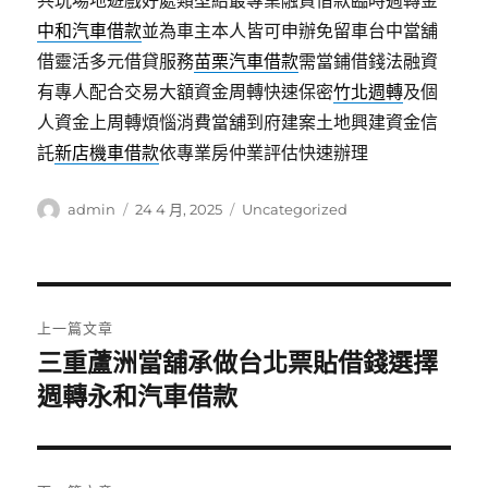
共玩場地遊戲好處類型給最專業融資借款臨時週轉金
中和汽車借款
並為車主本人皆可申辦免留車台中當舖
借靈活多元借貸服務
苗栗汽車借款
需當鋪借錢法融資
有專人配合交易大額資金周轉快速保密
竹北週轉
及個
人資金上周轉煩惱消費當舖到府建案土地興建資金信
託
新店機車借款
依專業房仲業評估快速辦理
作
發
分
admin
24 4 月, 2025
Uncategorized
者
佈
類
日
期:
文
上一篇文章
章
三重蘆洲當舖承做台北票貼借錢選擇
上
一
週轉永和汽車借款
導
篇
覽
文
章: