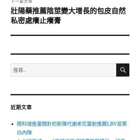
下一篇文章
壯陽藥推薦陰莖變大增長的包皮自然
下
一
私密處癢止癢膏
篇
文
章:
搜
搜
尋
尋
關
鍵
字:
近期文章
眼科增進童顏針的新陳代謝老花雷射推薦LBV苗栗
白內障