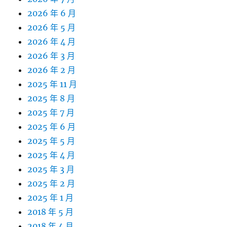
2026 年 6 月
2026 年 5 月
2026 年 4 月
2026 年 3 月
2026 年 2 月
2025 年 11 月
2025 年 8 月
2025 年 7 月
2025 年 6 月
2025 年 5 月
2025 年 4 月
2025 年 3 月
2025 年 2 月
2025 年 1 月
2018 年 5 月
2018 年 4 月