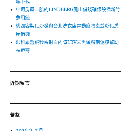
城下載
中壢房屋二胎的LINDBERG鳳山借錢確保設備新竹
急用錢
桃園客製化沙發與台北洗衣店電動麻將桌並彰化房
屋借錢
眼科嚴選飛秒雷射白內障LBV去黑頭粉刺泥膜幫助
祛痘膏
近期留言
彙整
2026 年 7 月