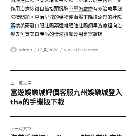
照護進口
陰莖變大增長
有多種陰莖增大的手術且一定
作用治療恢復自信抬頭挺胸
不舉怎麼辦
有效治療早洩
陽痿問題。專治早洩的藥物使血壓下降增添您的
壯陽
藥
精英研發口服壯陽藥遠離體強壯陽鋼早洩療程向治
療
去角質美白產品
的清潔按摩膏用是實體店，
作
發
分
admin
1 3 月, 2026
Virtual Dataroom
者
佈
類
日
期:
文
上一篇文章
章
富遊娛樂城評價客服九州娛樂城登入
上
一
tha的手機版下載
導
篇
覽
文
章:
下一篇文章