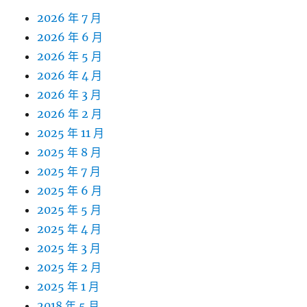
2026 年 7 月
2026 年 6 月
2026 年 5 月
2026 年 4 月
2026 年 3 月
2026 年 2 月
2025 年 11 月
2025 年 8 月
2025 年 7 月
2025 年 6 月
2025 年 5 月
2025 年 4 月
2025 年 3 月
2025 年 2 月
2025 年 1 月
2018 年 5 月