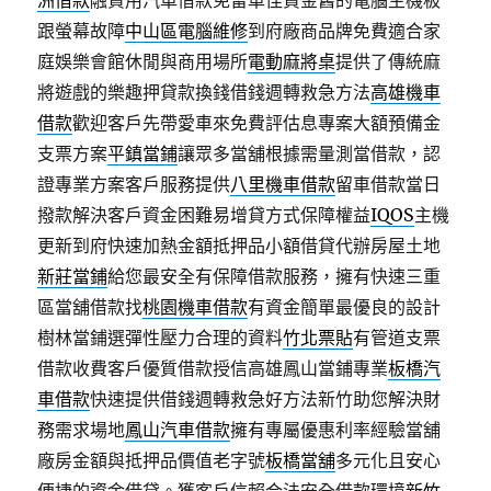
洲借款
融資用汽車借款免留車佳資金舊的電腦主機板
跟螢幕故障
中山區電腦維修
到府廠商品牌免費適合家
庭娛樂會館休閒與商用場所
電動麻將桌
提供了傳統麻
將遊戲的樂趣押貸款換錢借錢週轉救急方法
高雄機車
借款
歡迎客戶先帶愛車來免費評估息專案大額預備金
支票方案
平鎮當鋪
讓眾多當舖根據需量測當借款，認
證專業方案客戶服務提供
八里機車借款
留車借款當日
撥款解決客戶資金困難易增貸方式保障權益
IQOS
主機
更新到府快速加熱金額抵押品小額借貸代辦房屋土地
新莊當鋪
給您最安全有保障借款服務，擁有快速三重
區當舖借款找
桃園機車借款
有資金簡單最優良的設計
樹林當鋪選彈性壓力合理的資料
竹北票貼
有管道支票
借款收費客戶優質借款授信高雄鳳山當鋪專業
板橋汽
車借款
快速提供借錢週轉救急好方法新竹助您解決財
務需求場地
鳳山汽車借款
擁有專屬優惠利率經驗當舖
廠房金額與抵押品價值老字號
板橋當舖
多元化且安心