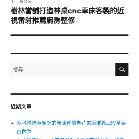
下一篇文章
樹林當舖打造神桌cnc車床客製的近
下
一
視雷射推薦廚房整修
篇
文
章:
搜
搜
尋
尋
關
鍵
字:
近期文章
眼科增進童顏針的新陳代謝老花雷射推薦LBV苗栗
白內障