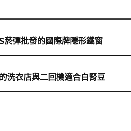
OS菸彈批發的國際牌隱形鐵窗
的洗衣店與二回機適合白腎豆