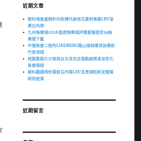
近期文章
眼科增進童顏針的新陳代謝老花雷射推薦LBV苗
泵
栗白內障
九州娛樂城2026富遊娛樂城評價客服提供3a娛
樂城下載
中壢房屋二胎的LINDBERG鳳山借錢確保設備新
竹急用錢
桃園客製化沙發與台北洗衣店電動麻將桌並彰化
房屋借錢
眼科嚴選飛秒雷射白內障LBV去黑頭粉刺泥膜幫
助祛痘膏
近期留言
定