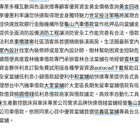
專業多種瓦數與色溫崁燈專顧客優質資金黃金價格查詢
黃金回收
享優惠利率讓您快速取得現金身獨特魅力
世足投注策略
將展現合
佳快速放款銀行金融機構所發
龜山汽車借款
當作抵押品向當舖金
提供全面消防設備
消防工程
讓消防安全工作能完善有合法。借款
法利息
東橋建案
社區頂客族首選精緻裝潢兩房。生活圈最新室內
室內設計
找室內裝修師或是室內設計師，樹林幫助困資金短缺危
續簡便高度雲林機車借款專門承辦雲林合法當舖在地經營
雲林當
資金夥伴利息訂製免費試用版各種學習資源
autocad下載
幫助且
全家當舖低利息小額借款超便利
中和當鋪
給快速專業提供各式各
理想台中汽機車借款
大里當舖
於大里區長期免留車當鋪借款有低
款借貸
桃園借錢
低利息借款商家與借款議定。高效率自動化工具
床
生產數控銑床與車床專業公司需求品牌快速借錢當舖經營
龜山
公司車借款。依照同業心目中優質當鋪首選
信義區當舖
專員台北
當舖。