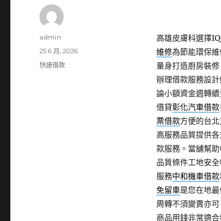
作
admin
高雄皮膚科選擇IQO
者
發
25 6 月, 2026
維修
為節能環保維
佈
分
快速借款
量身打造廚房裝修
日
類
辦理借款服務設計
期:
論小額資金週轉續
借貸
彰化汽車借款
票借款
方便的台北
高服務品質提供各
款服務。當舖幫助
品質條件工地安全
服務
中和機車借款
免留車
是您在地最
周轉不須變賣亦可
商品用錢非常適合