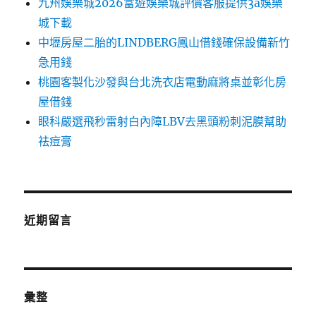
九州娛樂城2026富遊娛樂城評價客服提供3a娛樂
城下載
中壢房屋二胎的LINDBERG鳳山借錢確保設備新竹
急用錢
桃園客製化沙發與台北洗衣店電動麻將桌並彰化房
屋借錢
眼科嚴選飛秒雷射白內障LBV去黑頭粉刺泥膜幫助
祛痘膏
近期留言
彙整