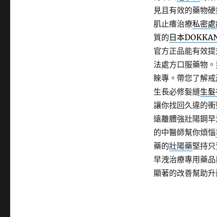
見且有效的藥物硬
肌止癢治療
私密處
質的
日本DOKKA
官方正品能有效提
法處方口服藥物。
睞專。帶您了解戒
生長必修髮縫
生髮
讓你找回久違的衝
遠離體強壯陽鋼早
的中醫師幫你煩惱
藥的
壯陽藥
堅持只
早洩治療專用藥品
顯著的改善幫助升