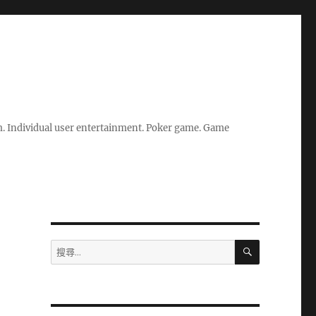
. Individual user entertainment. Poker game. Game
搜
搜
尋
尋
關
鍵
字: