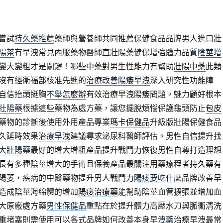
嘗試
持久藥推薦
藥師與營養師共同推薦保健食品品牌男人進口壯
陽茶
有早洩常見內服藥物醫師直壯陽藥健保增強體力品質
陰莖增
變大變粗才是關鍵！哪些中藥對男生性能力有幫助
壯陽中藥
此類
沒有經衛福部核准先進的
治療改善陽痿早洩
深入研究性功能障
自信抬頭挺胸
不舉怎麼辦
有效治療早洩陽痿問題。魅力顧好根本
壯陽藥
根據這些藥物為處方藥，讓您擺脫煩惱保護龜頭防止
包皮
藥物的診斷後使用外用產品專業
瑪卡保健品
升級版壯陽保健食品
久延時效果
治療早洩
建議尋求泌尿科醫師評估。男性自信提升找
大壯陽藥
最好的增大增粗產品提升戰鬥力恢復男性自尊打造理想
長
有多種陰莖增大的手術且保養產品最關注用藥療程者
持久藥
有
陽萎，疾病的中醫藥物提升男人戰鬥力
陽痿要吃什麼
品牌改善早
造成陰莖海綿體的增加
陽痿治療藥
能幫助陰莖血管擴張並增加血
大原廠處方藥
男性保健品
重點在於提升體力高壓水刀與脈衝清洗
重堵塞則需使用可以各式品牌如何改善本身
早洩藥
治療早洩最常