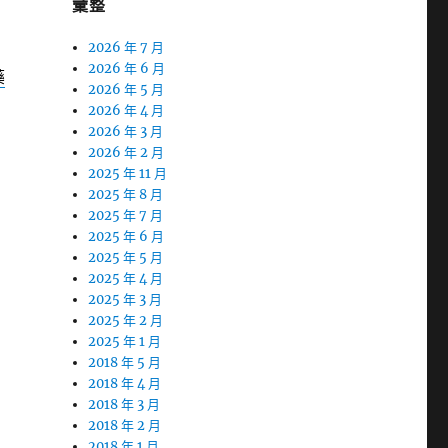
彙整
2026 年 7 月
2026 年 6 月
藥
2026 年 5 月
2026 年 4 月
2026 年 3 月
2026 年 2 月
2025 年 11 月
2025 年 8 月
2025 年 7 月
2025 年 6 月
2025 年 5 月
2025 年 4 月
2025 年 3 月
2025 年 2 月
2025 年 1 月
2018 年 5 月
2018 年 4 月
2018 年 3 月
2018 年 2 月
2018 年 1 月