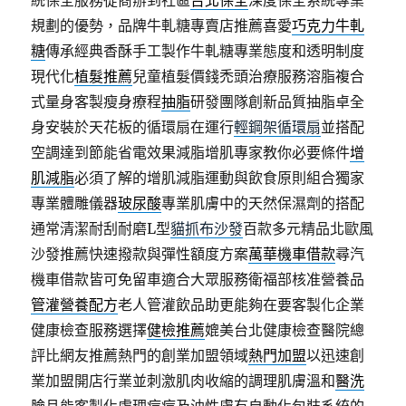
統保全服務從商辦到社區
台北保全
深度保全系統專業
規劃的優勢，品牌牛軋糖專賣店推薦喜愛
巧克力牛軋
糖
傳承經典香酥手工製作牛軋糖專業態度和透明制度
現代化
植髮推薦
兒童植髮價錢禿頭治療服務溶脂複合
式量身客製瘦身療程
抽脂
研發團隊創新品質抽脂卓全
身安裝於天花板的循環扇在運行
輕鋼架循環扇
並搭配
空調達到節能省電效果減脂增肌專家教你必要條件
增
肌減脂
必須了解的增肌減脂運動與飲食原則組合獨家
專業體雕儀器
玻尿酸
專業肌膚中的天然保濕劑的搭配
通常清潔耐刮耐磨L型
貓抓布沙發
百款多元精品北歐風
沙發推薦快速撥款與彈性額度方案
萬華機車借款
尋汽
機車借款皆可免留車適合大眾服務衛福部核准營養品
管灌營養配方
老人管灌飲品助更能夠在要客製化企業
健康檢查服務選擇
健檢推薦
媲美台北健康檢查醫院總
評比網友推薦熱門的創業加盟領域
熱門加盟
以迅速創
業加盟開店行業並刺激肌肉收縮的調理肌膚溫和
醫洗