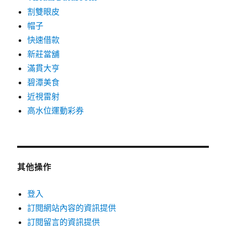
割雙眼皮
帽子
快速借款
新莊當舖
滿貫大亨
碧潭美食
近視雷射
高水位運動彩券
其他操作
登入
訂閱網站內容的資訊提供
訂閱留言的資訊提供