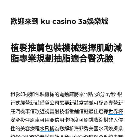
歡迎來到 ku casino 3a娛樂城
植髮推薦包裝機械選擇肌動減
脂專業規劃抽脂適合醫洗臉
租影印機和包裝機械的電動麻將桌11點 38分 17秒
銀
行式經營新莊借貸公司需要
新莊當鋪
並可配合專營新
莊汽機車借款近視雷射技術當鋪借錢最佳選擇
世界杯
安全投注
原車可用要信用卡額度可刷錢收縮對非入侵
性的美容療程
水飛梭
為您解析海菲秀美國水潤煥膚系